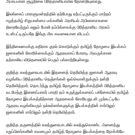
அபாயமான சூழ்நிலை பிரித்தானியாவில் தோன்றியுள்ளது.
இலங்கைப் பாராளுமன்றத்தில் தற்போது ஏற்பட்டிருக்கும் மாற்றம்
ஈழத்தமிழ் சிறுபான்மை மக்களின் அரசியல் அபிலாசைகளை
நிறைவேற்றும் எனும் போலி நம்பிக்கைக்கு பிரித்தானிய அரசும்
உடன்பட்டிருப்பதே இங்கு மிக கவலையான விடயம்.
இந்நிலைமைக்கு எதிராக குரல் கொடுக்கும் தமிழ்த் தோழமை இயக்கம்
ஜனகனின் கோரிக்கைக்கும் ஆதரவாகப் போராடி அவருக்கான
தற்காலிய விடுதலையில் பெரும் பங்காற்றியுள்ளது.
குறித்த கலந்துரையாடலில் இதனைத் தெரிவித்த ஜனகன் ஆதரவு
வழங்கிய பிரித்தானிய நெஞ்சங்கள் ஒவ்வொன்றுக்கும் நன்றி
தெரிவித்தார். தொடர்ந்து தமிழ்த் தோழமை இயக்கத்தின் பிரித்தானிய
வடமேற்கு இணைப்பாளர் பாரதி தம் கருத்துக்களைப் பகிர்கையில் தமிழ்த்
தோழமை இயக்கத்திற்கான ஆதரவைக் கோரியதுடன் முற்கூட்டியே
ஆதரவு வழங்கிவரும் நல்உள்ளங்களுக்கு இயக்கத்தின் சார்பிலும்
ஜனகனின் சார்பிலும் நன்றி தெரிவித்தார்.
குறித்த தருணத்தில் கலந்துரையாடலில் கலந்துகொண்ட அனைத்து
உறுப்பினர்களின் கவனமும் தமிழ்த் தோழமை இயக்கத்தை நோக்கியே