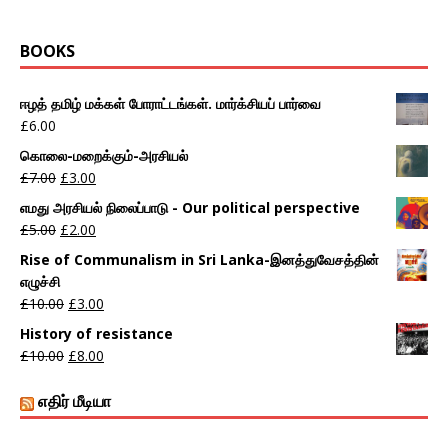
BOOKS
ஈழத் தமிழ் மக்கள் போராட்டங்கள். மார்க்சியப் பார்வை
£
6.00
கொலை-மறைக்கும்-அரசியல்
£
7.00
£
3.00
எமது அரசியல் நிலைப்பாடு - Our political perspective
£
5.00
£
2.00
Rise of Communalism in Sri Lanka-இனத்துவேசத்தின்
எழுச்சி
£
10.00
£
3.00
History of resistance
£
10.00
£
8.00
எதிர் மீடியா