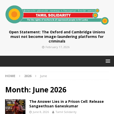
Open Statement: The Oxford and Cambridge Unions
must not become image-laundering platforms for
criminals
February 17, 2026
HOME
2026
June
Month:
June 2026
The Answer Lies in a Prison Cell: Release
Sangeethsan Ganeskumar
June 8, 2026
Tamil Solidarity