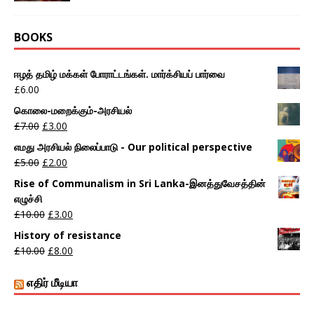
BOOKS
ஈழத் தமிழ் மக்கள் போராட்டங்கள். மார்க்சியப் பார்வை
£
6.00
கொலை-மறைக்கும்-அரசியல்
£
7.00
£
3.00
எமது அரசியல் நிலைப்பாடு - Our political perspective
£
5.00
£
2.00
Rise of Communalism in Sri Lanka-இனத்துவேசத்தின்
எழுச்சி
£
10.00
£
3.00
History of resistance
£
10.00
£
8.00
எதிர் மீடியா