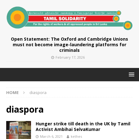
Open Statement: The Oxford and Cambridge Unions
must not become image-laundering platforms for
criminals
February 17, 2026
HOME
diaspora
diaspora
Hunger strike till death in the UK by Tamil
Activist Ambihai SelvaKumar
March 6, 2021
kethes