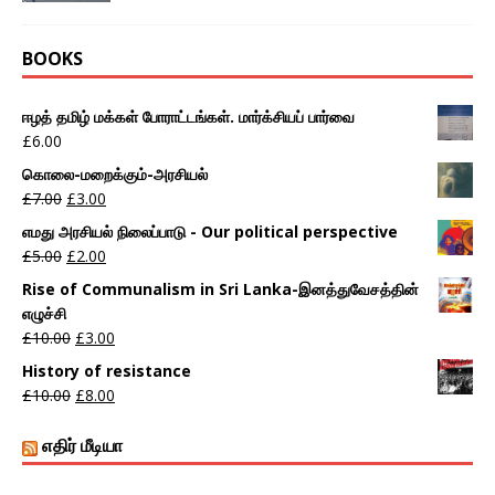
BOOKS
ஈழத் தமிழ் மக்கள் போராட்டங்கள். மார்க்சியப் பார்வை
£
6.00
கொலை-மறைக்கும்-அரசியல்
£
7.00
£
3.00
எமது அரசியல் நிலைப்பாடு - Our political perspective
£
5.00
£
2.00
Rise of Communalism in Sri Lanka-இனத்துவேசத்தின்
எழுச்சி
£
10.00
£
3.00
History of resistance
£
10.00
£
8.00
எதிர் மீடியா