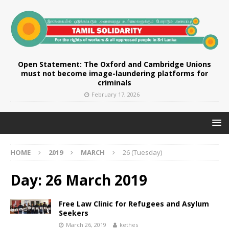
Open Statement: The Oxford and Cambridge Unions
must not become image-laundering platforms for
criminals
February 17, 2026
HOME
2019
MARCH
26 (Tuesday)
Day:
26 March 2019
Free Law Clinic for Refugees and Asylum
Seekers
March 26, 2019
kethes