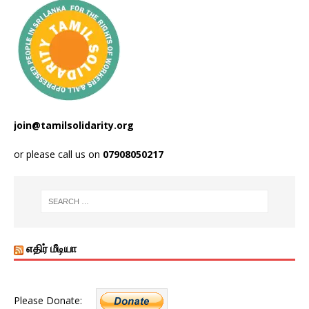
join@tamilsolidarity.org
or please call us on
07908050217
எதிர் மீடியா
Please Donate: