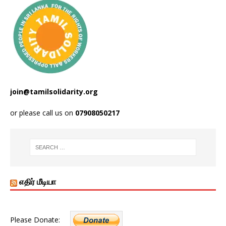
join@tamilsolidarity.org
or please call us on
07908050217
எதிர் மீடியா
Please Donate: