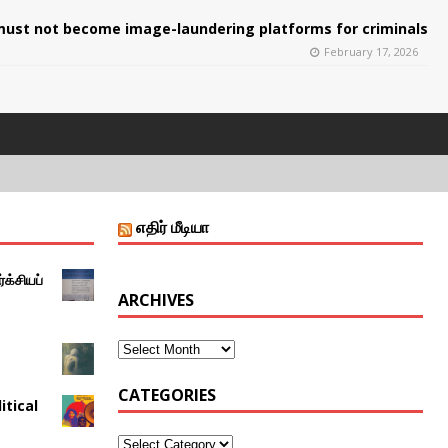
ust not become image-laundering platforms for criminals
February 17, 2026
எதிர் மீடியா
்க்சியப்
ARCHIVES
CATEGORIES
itical