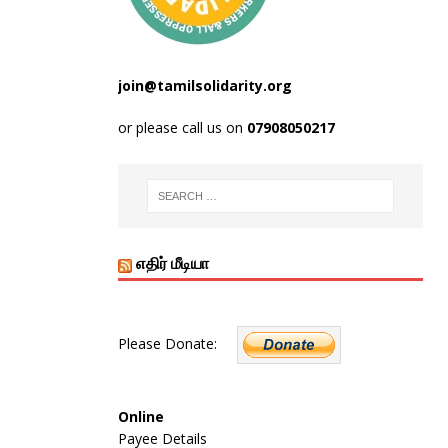
join@tamilsolidarity.org
or please call us on
07908050217
எதிர் மீடியா
Please Donate:
Online
Payee Details