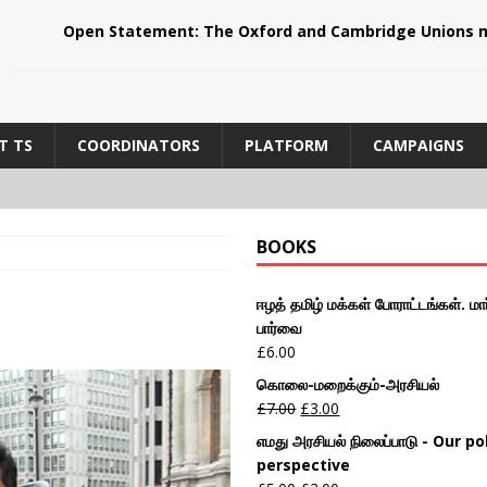
Open Statement: The Oxford and Cambridge Unions m
T TS
COORDINATORS
PLATFORM
CAMPAIGNS
BOOKS
ஈழத் தமிழ் மக்கள் போராட்டங்கள். மார
பார்வை
£
6.00
கொலை-மறைக்கும்-அரசியல்
£
7.00
£
3.00
எமது அரசியல் நிலைப்பாடு - Our pol
perspective