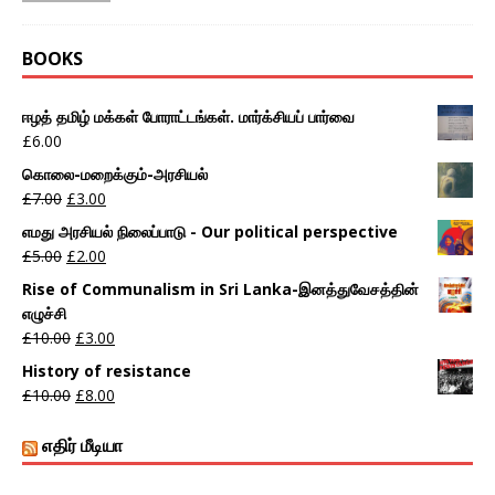
BOOKS
ஈழத் தமிழ் மக்கள் போராட்டங்கள். மார்க்சியப் பார்வை
£
6.00
கொலை-மறைக்கும்-அரசியல்
£
7.00
£
3.00
எமது அரசியல் நிலைப்பாடு - Our political perspective
£
5.00
£
2.00
Rise of Communalism in Sri Lanka-இனத்துவேசத்தின்
எழுச்சி
£
10.00
£
3.00
History of resistance
£
10.00
£
8.00
எதிர் மீடியா