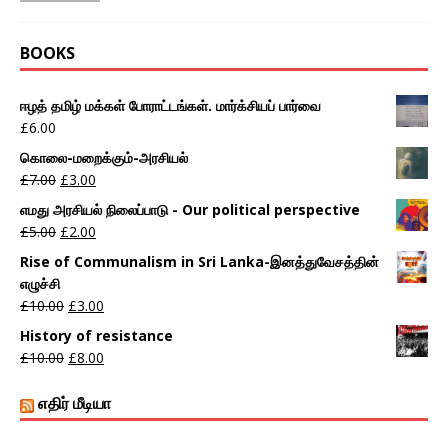
BOOKS
ஈழத் தமிழ் மக்கள் போராட்டங்கள். மார்க்சியப் பார்வை
£
6.00
கொலை-மறைக்கும்-அரசியல்
£
7.00
£
3.00
எமது அரசியல் நிலைப்பாடு - Our political perspective
£
5.00
£
2.00
Rise of Communalism in Sri Lanka-இனத்துவேசத்தின்
எழுச்சி
£
10.00
£
3.00
History of resistance
£
10.00
£
8.00
எதிர் மீடியா