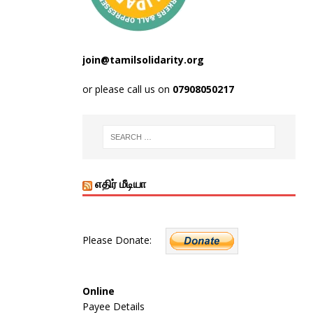
join@tamilsolidarity.org
or please call us on
07908050217
எதிர் மீடியா
Please Donate:
Online
Payee Details