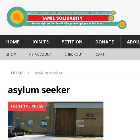
HOME
JOIN TS
PETITION
DONATE
ABOU
SHOP
MY ACCOUNT
CHECKOUT
CART
HOME
asylum seeker
asylum seeker
FROM THE PRESS