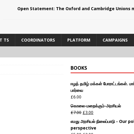
Open Statement: The Oxford and Cambridge Unions m
T TS
COORDINATORS
PLATFORM
CAMPAIGNS
BOOKS
ஈழத் தமிழ் மக்கள் போராட்டங்கள். மார
பார்வை
£
6.00
கொலை-மறைக்கும்-அரசியல்
£
7.00
£
3.00
எமது அரசியல் நிலைப்பாடு - Our pol
perspective