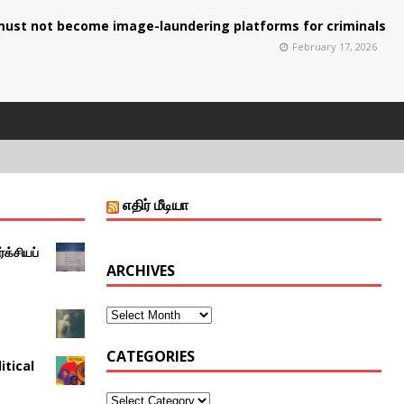
ust not become image-laundering platforms for criminals
February 17, 2026
எதிர் மீடியா
்க்சியப்
ARCHIVES
CATEGORIES
itical