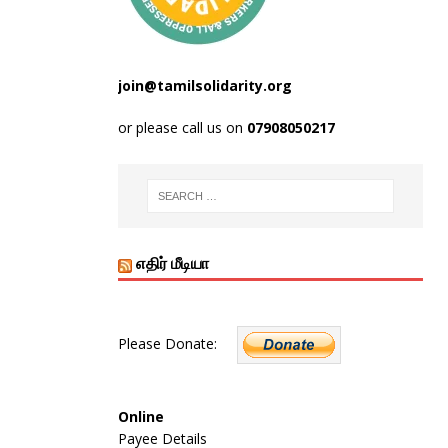
join@tamilsolidarity.org
or please call us on
07908050217
எதிர் மீடியா
Please Donate:
Online
Payee Details