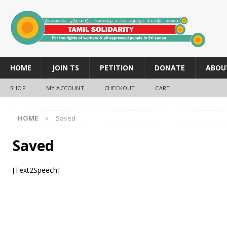
HOME
JOIN TS
PETITION
DONATE
ABOU
SHOP
MY ACCOUNT
CHECKOUT
CART
HOME
Saved
Saved
[Text2Speech]