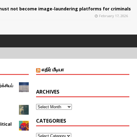
ust not become image-laundering platforms for criminals
February 17, 2026
எதிர் மீடியா
்க்சியப்
ARCHIVES
CATEGORIES
itical