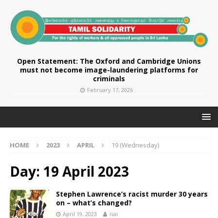
Open Statement: The Oxford and Cambridge Unions
must not become image-laundering platforms for
criminals
February 17, 2026
HOME
2023
APRIL
19 (Wednesday)
Day:
19 April 2023
Stephen Lawrence’s racist murder 30 years
on – what’s changed?
April 19, 2023
isai