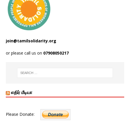
join@tamilsolidarity.org
or please call us on
07908050217
எதிர் மீடியா
Please Donate: