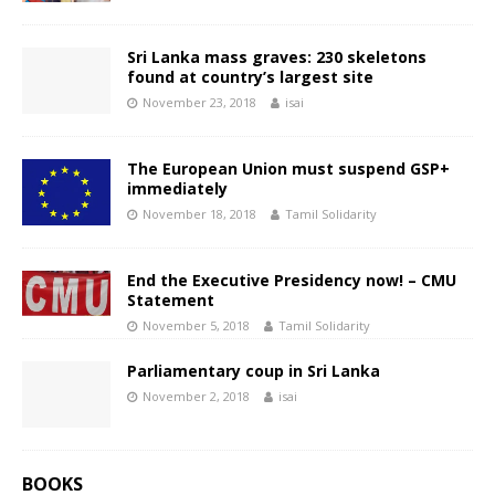
Sri Lanka mass graves: 230 skeletons
found at country’s largest site
November 23, 2018
isai
The European Union must suspend GSP+
immediately
November 18, 2018
Tamil Solidarity
End the Executive Presidency now! – CMU
Statement
November 5, 2018
Tamil Solidarity
Parliamentary coup in Sri Lanka
November 2, 2018
isai
BOOKS