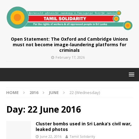
Open Statement: The Oxford and Cambridge Unions
must not become image-laundering platforms for
criminals
February 17, 2026
HOME
2016
JUNE
22 (Wednesday)
Day:
22 June 2016
Cluster bombs used in Sri Lanka’s civil war,
leaked photos
June 22, 2016
Tamil Solidarity