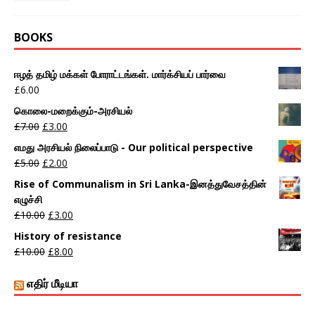
BOOKS
ஈழத் தமிழ் மக்கள் போராட்டங்கள். மார்க்சியப் பார்வை
£
6.00
கொலை-மறைக்கும்-அரசியல்
£
7.00
£
3.00
எமது அரசியல் நிலைப்பாடு - Our political perspective
£
5.00
£
2.00
Rise of Communalism in Sri Lanka-இனத்துவேசத்தின்
எழுச்சி
£
10.00
£
3.00
History of resistance
£
10.00
£
8.00
எதிர் மீடியா