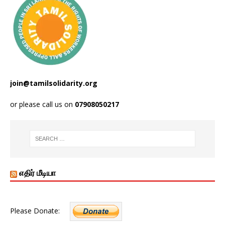
join@tamilsolidarity.org
or please call us on
07908050217
எதிர் மீடியா
Please Donate: