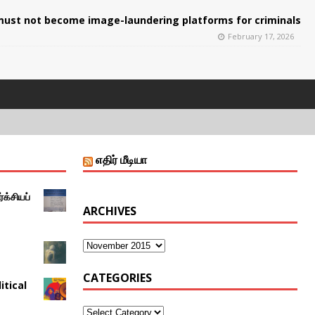
ust not become image-laundering platforms for criminals
February 17, 2026
எதிர் மீடியா
்க்சியப்
ARCHIVES
CATEGORIES
itical