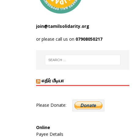
join@tamilsolidarity.org
or please call us on
07908050217
எதிர் மீடியா
Please Donate:
Online
Payee Details