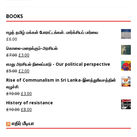
BOOKS
ஈழத் தமிழ் மக்கள் போராட்டங்கள். மார்க்சியப் பார்வை
£
6.00
கொலை-மறைக்கும்-அரசியல்
£
7.00
£
3.00
எமது அரசியல் நிலைப்பாடு - Our political perspective
£
5.00
£
2.00
Rise of Communalism in Sri Lanka-இனத்துவேசத்தின்
எழுச்சி
£
10.00
£
3.00
History of resistance
£
10.00
£
8.00
எதிர் மீடியா