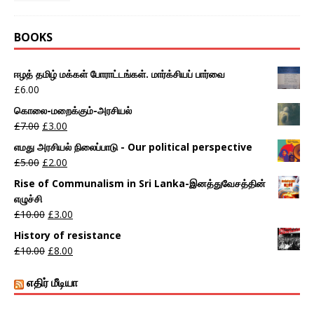
BOOKS
ஈழத் தமிழ் மக்கள் போராட்டங்கள். மார்க்சியப் பார்வை
£
6.00
கொலை-மறைக்கும்-அரசியல்
£
7.00
£
3.00
எமது அரசியல் நிலைப்பாடு - Our political perspective
£
5.00
£
2.00
Rise of Communalism in Sri Lanka-இனத்துவேசத்தின்
எழுச்சி
£
10.00
£
3.00
History of resistance
£
10.00
£
8.00
எதிர் மீடியா