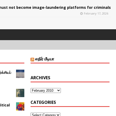
ust not become image-laundering platforms for criminals
February 17, 2026
எதிர் மீடியா
்க்சியப்
ARCHIVES
CATEGORIES
itical